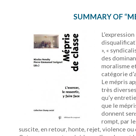
SUMMARY OF “MÉPR
L’expression 
disqualificat
», « syndical
des dominant
moralisme et
catégorie d’
Le mépris ap
très diverses
qu’y entreti
que le mépris
donnent sens.
rompt, par l
suscite, en retour, honte, rejet, violence ou