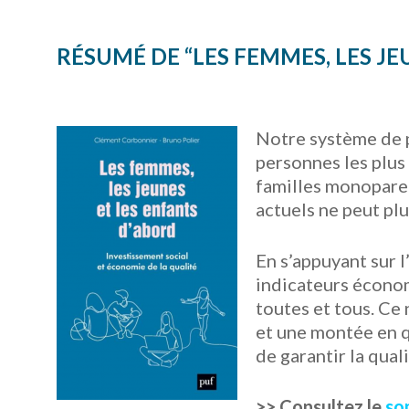
RÉSUMÉ DE “LES FEMMES, LES JE
Notre système de p
personnes les plus 
familles monoparen
actuels ne peut pl
En s’appuyant sur l
indicateurs économ
toutes et tous. Ce 
et une montée en q
de garantir la qual
>> Consultez le
so