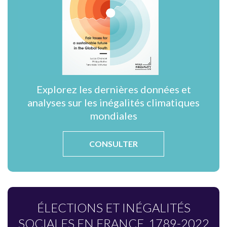
Explorez les dernières données et
analyses sur les inégalités climatiques
mondiales
CONSULTER
ÉLECTIONS ET INÉGALITÉS
SOCIALES EN FRANCE, 1789-2022