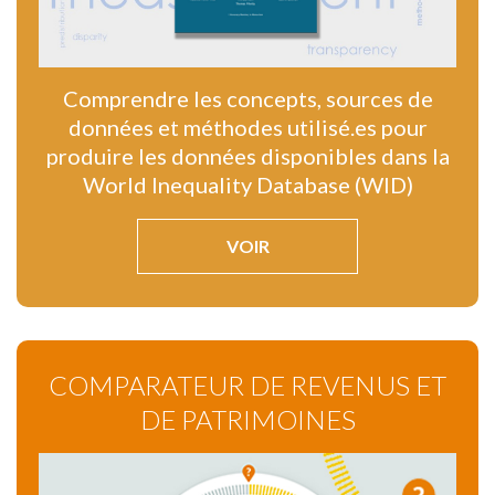
Comprendre les concepts, sources de
données et méthodes utilisé.es pour
produire les données disponibles dans la
World Inequality Database (WID)
VOIR
COMPARATEUR DE REVENUS ET
DE PATRIMOINES