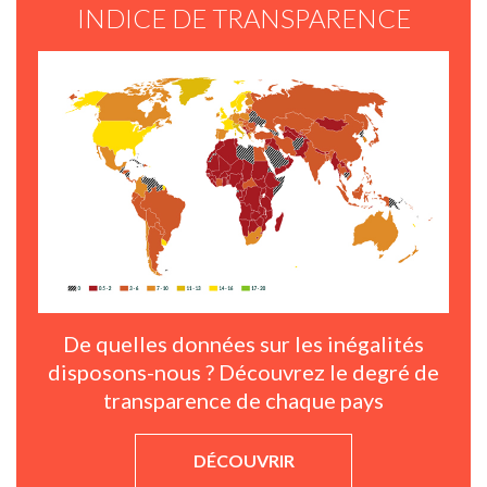
INDICE DE TRANSPARENCE
De quelles données sur les inégalités
disposons-nous ? Découvrez le degré de
transparence de chaque pays
DÉCOUVRIR