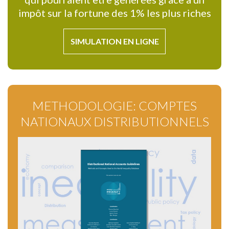
impôt sur la fortune des 1% les plus riches
SIMULATION EN LIGNE
METHODOLOGIE: COMPTES
NATIONAUX DISTRIBUTIONNELS