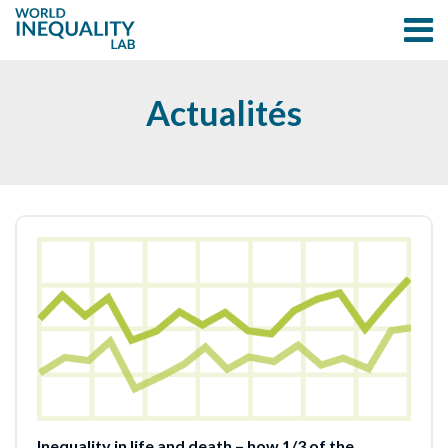
Actualités
Inequality in life and death – how 1/3 of the